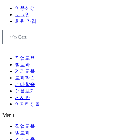
콘
이용신청
텐
로그인
츠
회원 가입
로
건
0
원
Cart
너
뛰
기
직업교육
범교과
계기교육
교과학습
기타학습
샘플보기
게시판
이지티칭몰
Menu
직업교육
범교과
계기교육