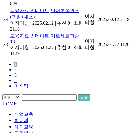
825
교육자료 업데이트[단어초성퀴즈
이지
(과일+채소)]
34
2025.02.12
2118
티칭
이지티칭
|
2025.02.12
|
추천 0
|
조회
2118
교육자료 업데이트[가로세로퍼즐
이지
13]
33
2025.01.27
1129
이지티칭
|
2025.01.27
|
추천 0
|
조회
티칭
1129
1
2
3
»
마지막
검색
HOME
직업교육
범교과
계기교육
교과학습