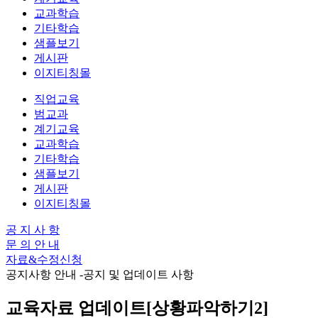
교과학습
기타학습
샘플보기
게시판
이지티칭몰
직업교육
범교과
계기교육
교과학습
기타학습
샘플보기
게시판
이지티칭몰
공 지 사 항
문 의 안 내
자료&수정신청
공지사항 안내
-공지 및 업데이트 사항
교육자료 업데이트[상황파악하기2]