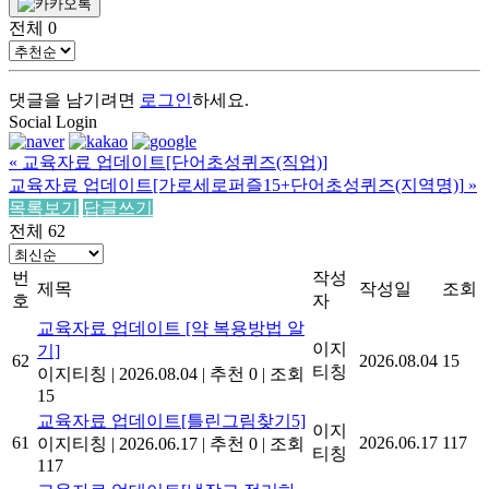
전체
0
댓글을 남기려면
로그인
하세요.
Social Login
«
교육자료 업데이트[단어초성퀴즈(직업)]
교육자료 업데이트[가로세로퍼즐15+단어초성퀴즈(지역명)]
»
목록보기
답글쓰기
전체 62
번
작성
제목
작성일
조회
호
자
교육자료 업데이트 [약 복용방법 알
이지
기]
62
2026.08.04
15
티칭
이지티칭
|
2026.08.04
|
추천 0
|
조회
15
교육자료 업데이트[틀린그림찾기5]
이지
61
2026.06.17
117
이지티칭
|
2026.06.17
|
추천 0
|
조회
티칭
117