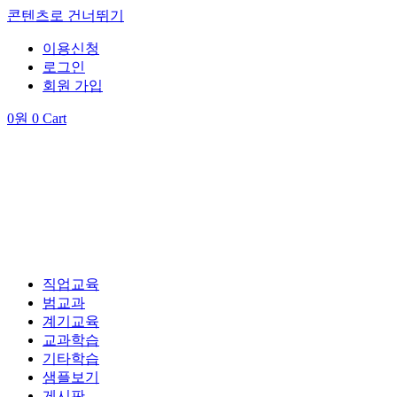
콘텐츠로 건너뛰기
이용신청
로그인
회원 가입
0
원
0
Cart
직업교육
범교과
계기교육
교과학습
기타학습
샘플보기
게시판