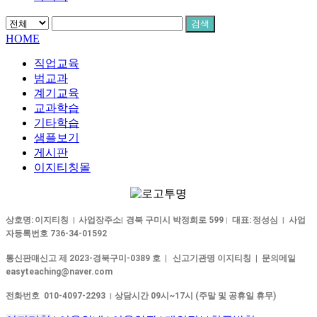
검색
HOME
직업교육
범교과
계기교육
교과학습
기타학습
샘플보기
게시판
이지티칭몰
상호명:
이지티칭
사업장주소
경북 구미시 박정희로 599
대표:
정성심
사업
|
|
|
|
자등록번호 736-34-01592
통신판매신고 제 2023-경북구미-0389 호 |
신고기관명 이지티칭 | 문의메일
easyteaching@naver.com
전화번호 010-4097-2293
상담시간 09시~17시 (주말 및 공휴일 휴무)
|