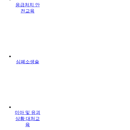
응급처치 안
전교육
심폐소생술
미아 및 유괴
상황 대처교
육