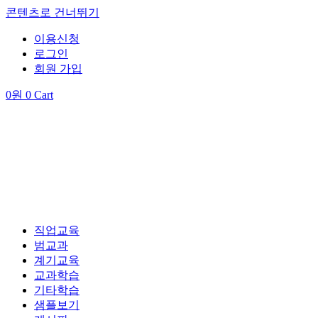
콘텐츠로 건너뛰기
이용신청
로그인
회원 가입
0
원
0
Cart
직업교육
범교과
계기교육
교과학습
기타학습
샘플보기