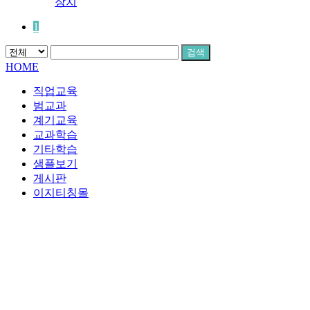
장치
1
검색
HOME
직업교육
범교과
계기교육
교과학습
기타학습
샘플보기
게시판
이지티칭몰